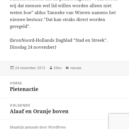
wij dat mensen wel lid willen worden alleen niet
weten hoe” aldus Tanneke van Wieren namens het
nieuwe bestuur.”Dat kan straks direct worden
geregeld”.
(bronNoord-Hollands Dagblad “Stad en Streek”.
Dinsdag 24 november)
Geplaatst
Auteur
Categorieën
24 november 2015
Ellen
nieuws
op
Bericht
VORIG
navigatie
Pietenactie
Vorig
bericht:
VOLGENDE
Alaaf en Oranje boven
Volgend
bericht:
Mogelijk gemaakt door WordPress