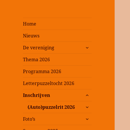
Home
Nieuws
submenu
De vereniging
uitvouwen
Thema 2026
Programma 2026
Letterpuzzeltocht 2026
submenu
Inschrijven
uitvouwen
submenu
(Auto)puzzelrit 2026
uitvouwen
submenu
Foto’s
uitvouwen